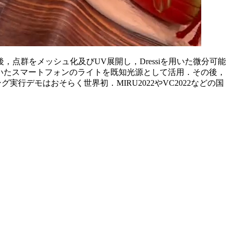
後，点群をメッシュ化及びUV展開し，Dressiを用いた微分可能
いたスマートフォンのライトを既知光源として活用．その後，
デモはおそらく世界初．MIRU2022やVC2022などの国