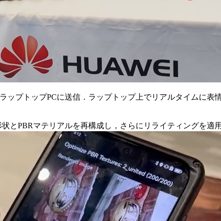
し，ラップトップPCに送信．ラップトップ上でリアルタイムに表情を反
形状とPBRマテリアルを再構成し，さらにリライティングを適用