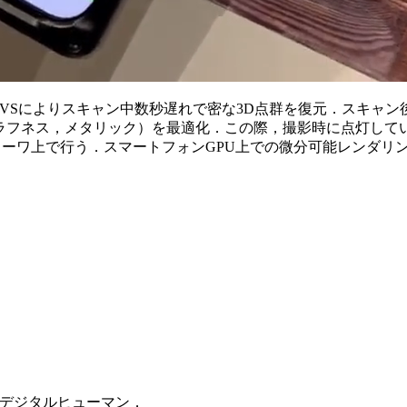
，MVSによりスキャン中数秒遅れで密な3D点群を復元．スキャン
，ラフネス，メタリック）を最適化．この際，撮影時に点灯して
ワ上で行う．スマートフォンGPU上での微分可能レンダリング実行
いデジタルヒューマン．