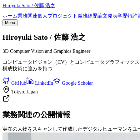
Hiroyuki Sato / 佐藤 浩之
ホーム
業務関連
個人プロジェクト
職務経歴
論文
発表
学歴
特許
Menu
Hiroyuki Sato / 佐藤 浩之
3D Computer Vision and Graphics Engineer
コンピュータビジョン（CV）とコンピュータグラフィックス（CG
構成技術に強みを持つ．
GitHub
LinkedIn
Google Scholar
Tokyo, Japan
業務関連の公開情報
実在の人物をスキャンして作成したデジタルヒューマンをユ